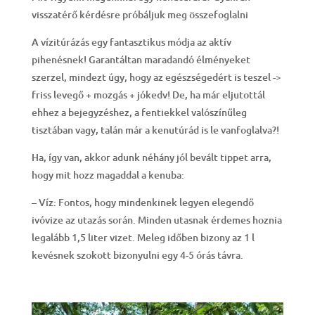
visszatérő kérdésre próbáljuk meg összefoglalni
A vízitúrázás egy fantasztikus módja az aktív
pihenésnek! Garantáltan maradandó élményeket
szerzel, mindezt úgy, hogy az egészségedért is teszel ->
friss levegő + mozgás + jókedv! De, ha már eljutottál
ehhez a bejegyzéshez, a fentiekkel valószínűleg
tisztában vagy, talán már a kenutúrád is le vanfoglalva?!
Ha, így van, akkor adunk néhány jól bevált tippet arra,
hogy mit hozz magaddal a kenuba:
– Víz: Fontos, hogy mindenkinek legyen elegendő
ivóvize az utazás során. Minden utasnak érdemes hoznia
legalább 1,5 liter vizet. Meleg időben bizony az 1 l
kevésnek szokott bizonyulni egy 4-5 órás távra.