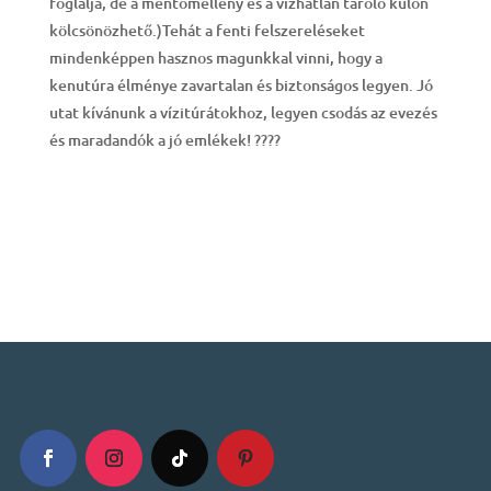
foglalja, de a mentőmellény és a vízhatlan tároló külön
kölcsönözhető.)Tehát a fenti felszereléseket
mindenképpen hasznos magunkkal vinni, hogy a
kenutúra élménye zavartalan és biztonságos legyen. Jó
utat kívánunk a vízitúrátokhoz, legyen csodás az evezés
és maradandók a jó emlékek! ????