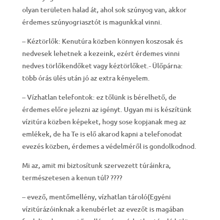
olyan területen halad át, ahol sok szúnyog van, akkor
érdemes szúnyogriasztót is magunkkal vinni.
– Kéztörlők: Kenutúra közben könnyen koszosak és
nedvesek lehetnek a kezeink, ezért érdemes vinni
nedves törlőkendőket vagy kéztörlőket.- Ülőpárna:
több órás ülés után jó az extra kényelem.
– Vízhatlan telefontok: ez tőlünk is bérelhető, de
érdemes előre jelezni az igényt. Ugyan mi is készítünk
vízitúra közben képeket, hogy sose kopjanak meg az
emlékek, de ha Te is elő akarod kapni a telefonodat
evezés közben, érdemes a védelméről is gondolkodnod.
Mi az, amit mi biztosítunk szervezett túráinkra,
természetesen a kenun túl? ????
– evező, mentőmellény, vízhatlan tároló(Egyéni
vízitúrázóinknak a kenubérlet az evezőt is magában