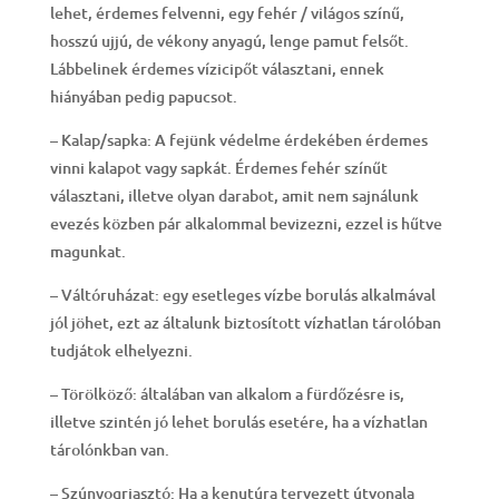
lehet, érdemes felvenni, egy fehér / világos színű,
hosszú ujjú, de vékony anyagú, lenge pamut felsőt.
Lábbelinek érdemes vízicipőt választani, ennek
hiányában pedig papucsot.
– Kalap/sapka: A fejünk védelme érdekében érdemes
vinni kalapot vagy sapkát. Érdemes fehér színűt
választani, illetve olyan darabot, amit nem sajnálunk
evezés közben pár alkalommal bevizezni, ezzel is hűtve
magunkat.
– Váltóruházat: egy esetleges vízbe borulás alkalmával
jól jöhet, ezt az általunk biztosított vízhatlan tárolóban
tudjátok elhelyezni.
– Törölköző: általában van alkalom a fürdőzésre is,
illetve szintén jó lehet borulás esetére, ha a vízhatlan
tárolónkban van.
– Szúnyogriasztó: Ha a kenutúra tervezett útvonala