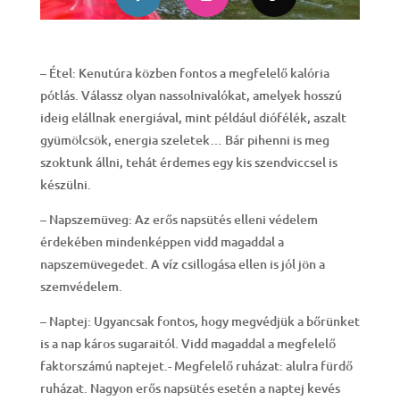
– Étel: Kenutúra közben fontos a megfelelő kalória
pótlás. Válassz olyan nassolnivalókat, amelyek hosszú
ideig elállnak energiával, mint például diófélék, aszalt
gyümölcsök, energia szeletek… Bár pihenni is meg
szoktunk állni, tehát érdemes egy kis szendviccsel is
készülni.
– Napszemüveg: Az erős napsütés elleni védelem
érdekében mindenképpen vidd magaddal a
napszemüvegedet. A víz csillogása ellen is jól jön a
szemvédelem.
– Naptej: Ugyancsak fontos, hogy megvédjük a bőrünket
is a nap káros sugaraitól. Vidd magaddal a megfelelő
faktorszámú naptejet.- Megfelelő ruházat: alulra fürdő
ruházat. Nagyon erős napsütés esetén a naptej kevés