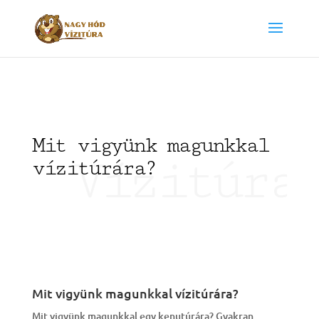
Mit vigyünk magunkkal
Vízitúr
vízitúrára?
Mit vigyünk magunkkal vízitúrára?
Mit vigyünk magunkkal egy kenutúrára? Gyakran