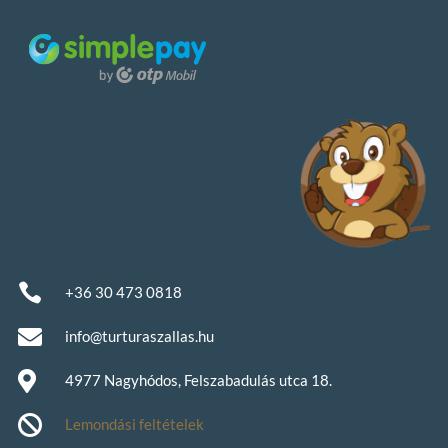

+36 30 473 0818

info@turturaszallas.hu

4977 Nagyhódos, Felszabadulás utca 18.

Lemondási feltételek