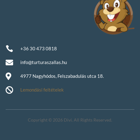

+36 30 473 0818

info@turturaszallas.hu

4977 Nagyhódos, Felszabadulás utca 18.

Lemondási feltételek
Copyright © 2026 Divi. All Rights Reserved.