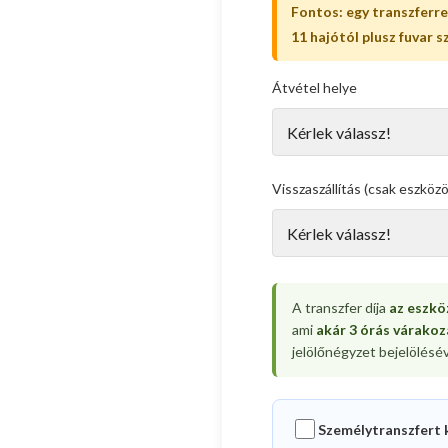
Fontos: egy transzferre
11 hajótól plusz fuvar 
Átvétel helye
Visszaszállítás (csak eszköz
A transzfer díja
az eszkö
ami
akár 3 órás várakoz
jelölőnégyzet bejelölésév
Személytranszfert 