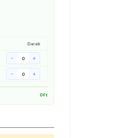
Darab
−
+
0
−
+
0
0 Ft