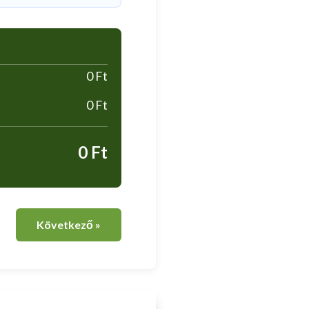
0 Ft
0 Ft
0 Ft
Következő »