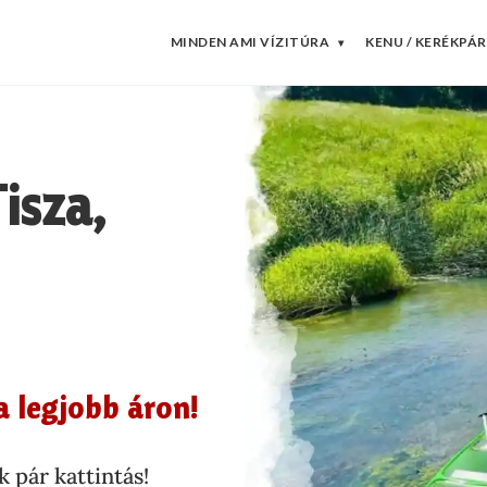
MINDEN AMI VÍZITÚRA
KENU / KERÉKPÁR
▾
isza,
a legjobb áron!
 pár kattintás!