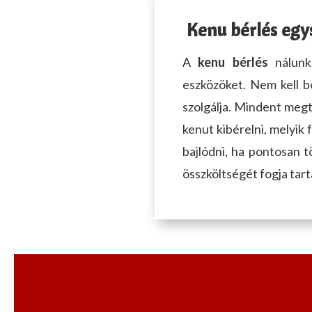
Kapcsolattartó Vezet
Kenu bérlés egy
Kérlek válassz!
A
kenu bérlés
nálunk 
🏦 Átutalás
Kenu bérle
eszközöket. Nem kell b
Kapcsolattartó címe
szolgálja. Mindent megt
💳 Bankkártya (online fize
Ország
kenut kibérelni, melyik 
🎴 SZÉP kártya
bajlódni, ha pontosan t
Magyarország
összköltségét fogja tar
Időpont
Utca, házszám
Átvétel várható id
Magyarország
Átvétel
Irányítószám
Österreich
Visszaszállítás
Visszaszállítás vár
België