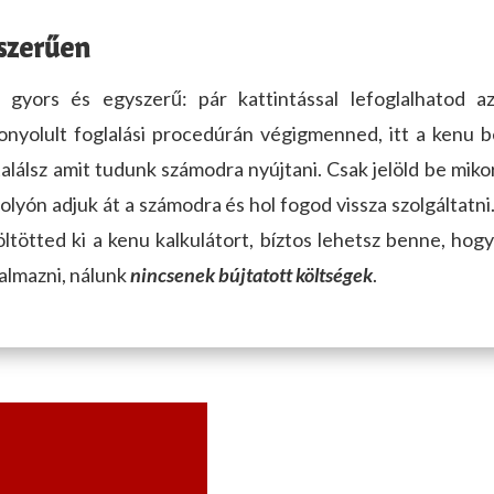
ékneve
Kapcsolattartó Keresztneve
szerűen
gyors és egyszerű: pár kattintással lefoglalhatod 
ti nyilatkozat
lemondási feltételeket
adatkezelés
onyolult foglalási procedúrán végigmenned, itt a kenu 
alálsz amit tudunk számodra nyújtani. Csak jelöld be mik
tés)
folyón adjuk át a számodra és hol fogod vissza szolgáltatni
öltötted ki a kenu kalkulátort, bíztos lehetsz benne, hog
talmazni, nálunk
nincsenek bújtatott költségek
.
-
őpontja
08:00
Kérlek válassz!
Város
Kérlek válassz!
ható időpontja
17:00