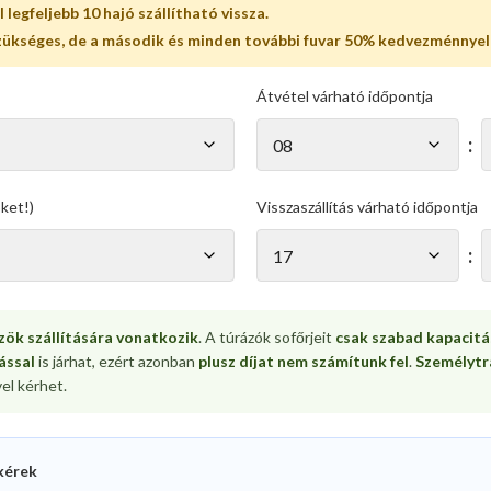
l legfeljebb
10 hajó
szállítható vissza.
szükséges, de a második és minden további fuvar
50% kedvezménnyel
Átvétel várható időpontja
:
öket!)
Visszaszállítás várható időpontja
:
zök szállítására vonatkozik
. A túrázók sofőrjeit
csak szabad kapacitá
ással
is járhat, ezért azonban
plusz díjat nem számítunk fel
.
Személytr
el kérhet.
kérek