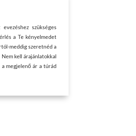
▼
az evezéshez szükséges
i tájékoztatót
bérlés a Te kényelmedet
ortól-meddig szeretnéd a
. Nem kell árajánlatokkal
y a megjelenő ár a túrád
▼