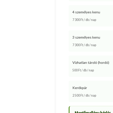
4 személyes kenu
7 300 Ft / db / nap
3 személyes kenu
7 300 Ft / db / nap
Vízhatlan tároló (hordó)
500 Ft / db / nap
Kerékpár
2 500 Ft / db / nap
Mentőmellény bérlés