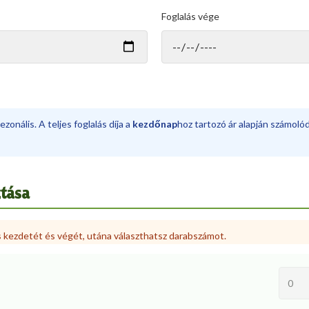
Foglalás vége
ezonális. A teljes foglalás díja a
kezdőnap
hoz tartozó ár alapján számolódi
ztása
s kezdetét és végét, utána választhatsz darabszámot.
0