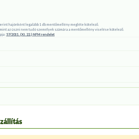
zerint hajónként legalább 1 db mentőmellény megléte kötelező.
lamint az úszni nem tudó személyek számára a mentőmellény viselése kötelező.
pja:
57/2011. (XI. 22.) NFM rendelet
zállítás