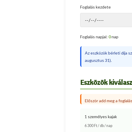
Foglalás kezdete
Foglalás napjai:
0
nap
Az eszközök bérleti díja sz
augusztus 31).
Eszközök kiválas
Először add meg a foglalá
1 személyes kajak
6 300 Ft / db / nap