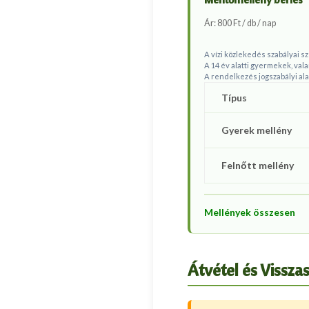
Ár:
800 Ft / db / nap
A vízi közlekedés szabályai s
A 14 év alatti gyermekek, va
A rendelkezés jogszabályi ala
Típus
Gyerek mellény
Felnőtt mellény
Mellények összesen
Átvétel és Visszas