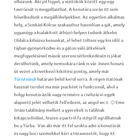
elhúzunk. Aki jól figyel, a vízitökök között egy-egy
tavirózsát is megpillanthat. A kenutúra során itt sem
bővelkedünk a megállóhelyekben. Az egyetlen alkalmas
hely, a Sonkád-Kölcse szakaszhoz hasonlóan a gát, amely
ugyanúgy a kialakított áthúzó helyen tudunk átkelni.
Oldalra kihúzva kenunkat, el lehet tölteni egy kis időt a
tájban gyönyörködve és a gáton való átkelések
megfigyelésével mások szerencsétlenkedésén is jókat
derülhetünk, amely nemsokára ránk is vár. Innen hosszú
út vezet a következő kikötési pontig, amely már
Túristvándi
határain belül kerül sorra. A régen itatónak
hasznát terület ma már piacként is funkcionál, ahol a
hölgy kenutúrázók nagy örömére a civilizáció egyik
alapvető jelét vélhetik felfedezni, az angol wc-t. 🙂 Eme
óriási találmány mellett a gyerekek is találnak
kikapcsolódást, hiszen a partról fa stégről ugrálhatnak
be a Túrba. Van aki már itt fel szokta adni a kenutúrát
és nagy boci szemekkel kéri a túravezetőt, hogy itt