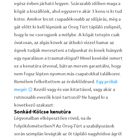
egész évben járható legyen. Szárazabb időben maga a
kőgát a kiszállónk, ahol egyszerre akár 3 kenu is ki tud
kötni. Amikor kicsit csapadékosabb az időjárás, még a
gát előtt ki kell lépnünk az Öreg Túrt tápláló zsilipnél,
hogy le ne csorogjunk a mélybe. A kőgát tetején csak
óvatosan, az algás kövek az átbukó vízzel hamar az
égnek tudják mereszteni a talpunkat és kinek hiányzik
egy nyaraláson a traumatológia!? Mivel kevésbé ismert
ez a kenutúra útvonal, bátran merem garantálni, hogy
nem fogsz lépten nyomon más csapatokkal találkozni.
Remélem felkeltettem az érdeklődésed.
Egy próbát
megér 😉
Kezdő vagy és van kitartásod, vagy akár a
rutinosabb evezők közé tartozol? Ne hagyd ki a
következő szakaszt:
Sonkád-Kölcse kenutúra
Légvonalban elképesztően rövid, na de
folyókilométerben?! Az Öreg-Túrt a szabályozások
során szimplán levágták az őt tápláló nagyhódosi ágról