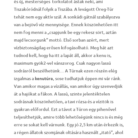
és új, mesterséges torkolatot ástak neki, ami
Tiszakóródnál folyik a Tiszába. A levágott Öreg-Túr
tehát nem egy aktív szál. A sonkádi gátnál szabályozva
van a bejövő víz mennyisége. Ennek köszönhetően itt
nem fog menni a „csapjunk be egy rekesz sört, aztán
majd lecsorgunk” mottó. Első sorban azért, mert
vízbiztonságilag erősen kifogásolható. Meg hát azt
tudnod kell, hogy ha itt a lapát áll, akkor a kenu is,
maximum gyök2-vel vánszorog. Csak nagyon lassú
sodrásról beszélhetünk… A Túrnak ezen részén elég
izgalmas a
kenutúra
, sose tudhatjuk éppen mi vár ránk.
Van amikor magas a vízállás, van amikor úgy szenvedjük
át a hajókat a fákon. A lassú, szinte jelentéktelen
sodrásnak köszönhetően, a tavi rózsa és a vízitök is
gyakran előfordul. Ezt a távot a Túron egy pihenővel
teljesíthetjük, amire több lehetőségünk nincs is és még
erre se sokat kell várnunk. Egy jó 2,5 km után érkezik is,
a régen állatok szomjának oltására használt „itató”, ahol