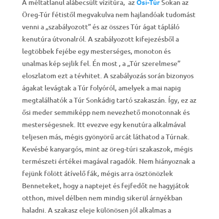
A méltatlanul alábecsült vízitúra, az
Ősi-Túr
Sokan az
Öreg-Túr fétistől megvakulva nem hajlandóak tudomást
venni a „szabályozott” és az összes Túr ágat tápláló
kenutúra útvonalról. A szabályozott kifejezésből a
legtöbbek fejébe egy mesterséges, monoton és
unalmas kép sejlik fel. Én most , a „Túr szerelmese”
eloszlatom ezt a tévhitet. A szabályozás során bizonyos
ágakat levágtak a Túr folyóról, amelyek a mai napig
megtalálhatók a Túr Sonkádig tartó szakaszán. Így, ez az
ősi meder semmiképp nem nevezhető monotonnak és
mesterségesnek. Itt evezve egy kenutúra alkalmával
teljesen más, mégis gyönyörű arcát láthatod a Túrnak.
Kevésbé kanyargós, mint az öreg-túri szakaszok, mégis
természeti értékei magával ragadók. Nem hiányoznak a
fejünk fölött átívelő fák, mégis arra ösztönözlek
Benneteket, hogy a naptejet és fejfedőt ne hagyjátok
otthon, mivel délben nem mindig sikerül árnyékban
haladni. A szakasz eleje különösen jól alkalmas a