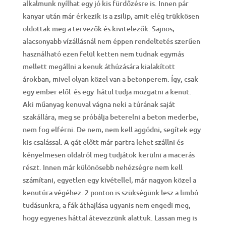
alkalmunk nyílhat egy jó kis fürdőzésre is. Innen pár
kanyar után már érkezik is a zsilip, amit elég trükkösen
oldottak meg a tervezők és kivitelezők. Sajnos,
alacsonyabb vízállásnál nem éppen rendeltetés szerűen
használható ezen felül ketten nem tudnak egymás
mellett megállni a kenuk áthúzására kialakított
árokban, mivel olyan közel van a betonperem. Így, csak
egy ember elől és egy hátul tudja mozgatni a kenut.
Aki műanyag kenuval vágna neki a túrának saját
szakállára, meg se próbálja beterelni a beton mederbe,
nem fog elférni. De nem, nem kell aggódni, segítek egy
kis csalással. A gát előtt már partra lehet szállni és
kényelmesen oldalról meg tudjátok kerülni a macerás
részt. Innen már különösebb nehézségre nem kell
számítani, egyetlen egy kivétellel, már nagyon közel a
kenutúra végéhez. 2 ponton is szükségünk lesz a limbó
tudásunkra, a fák áthajlása ugyanis nem engedi meg,
hogy egyenes háttal átevezzünk alattuk. Lassan meg is