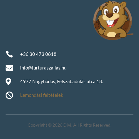

+36 30 473 0818

info@turturaszallas.hu

4977 Nagyhódos, Felszabadulás utca 18.

Lemondási feltételek
Copyright © 2026 Divi. All Rights Reserved.