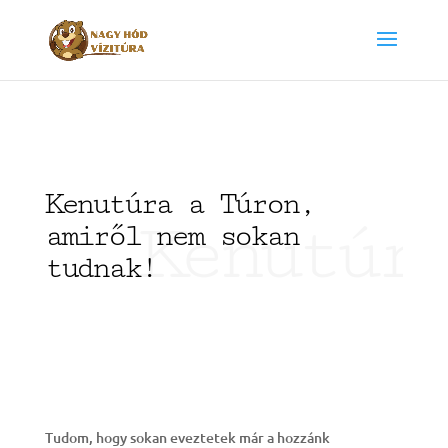
Kenutúra a Túron,
Kenutúr
amiről nem sokan
tudnak!
Tudom, hogy sokan eveztetek már a hozzánk