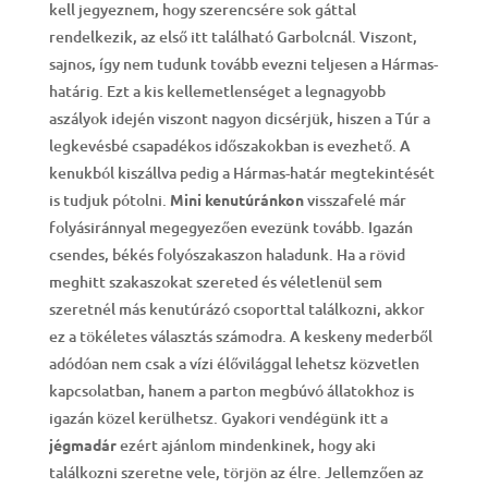
kell jegyeznem, hogy szerencsére sok gáttal
rendelkezik, az első itt található Garbolcnál. Viszont,
sajnos, így nem tudunk tovább evezni teljesen a Hármas-
határig. Ezt a kis kellemetlenséget a legnagyobb
aszályok idején viszont nagyon dicsérjük, hiszen a Túr a
legkevésbé csapadékos időszakokban is evezhető. A
kenukból kiszállva pedig a Hármas-határ megtekintését
is tudjuk pótolni.
Mini kenutúránkon
visszafelé már
folyásiránnyal megegyezően evezünk tovább. Igazán
csendes, békés folyószakaszon haladunk. Ha a rövid
meghitt szakaszokat szereted és véletlenül sem
szeretnél más kenutúrázó csoporttal találkozni, akkor
ez a tökéletes választás számodra. A keskeny mederből
adódóan nem csak a vízi élővilággal lehetsz közvetlen
kapcsolatban, hanem a parton megbúvó állatokhoz is
igazán közel kerülhetsz. Gyakori vendégünk itt a
jégmadár
ezért ajánlom mindenkinek, hogy aki
találkozni szeretne vele, törjön az élre. Jellemzően az