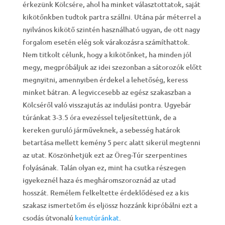
érkezünk Kölcsére, ahol ha minket választottatok, saját
kikötőnkben tudtok partra szállni. Utána pár méterrel a
nyilvános kikötő szintén használható ugyan, de ott nagy
forgalom esetén elég sok várakozásra számíthattok.
Nem titkolt célunk, hogy a kikötőnket, ha minden jól
megy, megpróbáljuk az idei szezonban a sátorozók előtt
megnyitni, amennyiben érdekel a lehetőség, keress
minket bátran. A legviccesebb az egész szakaszban a
Kölcséről való visszajutás az indulási pontra. Ugyebár
túránkat 3-3.5 óra evezéssel teljesítettünk, de a
kereken guruló járműveknek, a sebesség határok
betartása mellett kemény 5 perc alatt sikerül megtenni
az utat. Köszönhetjük ezt az Öreg-Túr szerpentines
folyásának. Talán olyan ez, mint ha csutka részegen
igyekeznél haza és megháromszoroznád az utad
hosszát. Remélem felkeltette érdeklődésed ez a kis
szakasz ismertetőm és eljössz hozzánk kipróbálni ezt a
csodás útvonalú
kenutúránkat
.