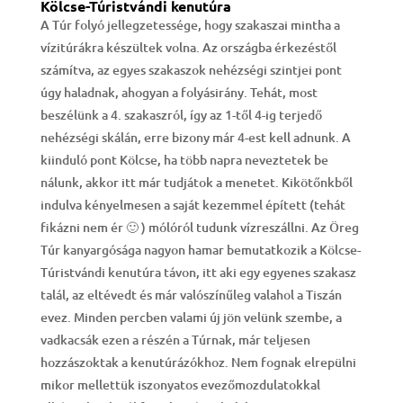
Kölcse-Túristvándi kenutúra
A Túr folyó jellegzetessége, hogy szakaszai mintha a
vízitúrákra készültek volna. Az országba érkezéstől
számítva, az egyes szakaszok nehézségi szintjei pont
úgy haladnak, ahogyan a folyásirány. Tehát, most
beszélünk a 4. szakaszról, így az 1-től 4-ig terjedő
nehézségi skálán, erre bizony már 4-est kell adnunk. A
kiinduló pont Kölcse, ha több napra neveztetek be
nálunk, akkor itt már tudjátok a menetet. Kikötőnkből
indulva kényelmesen a saját kezemmel épített (tehát
fikázni nem ér 🙂 ) mólóról tudunk vízreszállni. Az Öreg
Túr kanyargósága nagyon hamar bemutatkozik a Kölcse-
Túristvándi kenutúra távon, itt aki egy egyenes szakasz
talál, az eltévedt és már valószínűleg valahol a Tiszán
evez. Minden percben valami új jön velünk szembe, a
vadkacsák ezen a részén a Túrnak, már teljesen
hozzászoktak a kenutúrázókhoz. Nem fognak elrepülni
mikor mellettük iszonyatos evezőmozdulatokkal