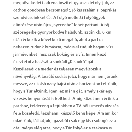
megnövekedett adrenalinszitet gyorsan lefolytjuk, az
otthon gondosan becsomagolt, jó kis szalámis, paprikás
szendvicseinkkel 🙂 . A folyó melletti folyóügyek
elintézése után újra „nyeregbe” lehet pattani. A táj
szépségeibe gyönyörködve haladunk, aztán kb. 6 km
után érkezik a következő megálló, ahol a partra
nehezen tudunk kimászni, mégis el tudjuk hagyni vízi
járművünket, hisz csak bokáig ér a víz. Innen kezdi
éreztetni a hatását a sonkádi „Kisbukó” gát.
Kiszélesedik a meder és teljesen megváltozik a
növényvilág. A lassúló sodrás jelzi, hogy már nem járunk
messze, az utolsó nagy hajrá után a horizonton feltűnik,
hogy a Túr eltűnik. Igen, ez már a gát, amely akár egy
vízesés benyomását is keltheti. Amíg közel nem érünk a
parthoz, feldereng a fejünkben a TV-ből ismerős vízesés
felé közeledő, lezuhanni készülő kenu képe. Ám amikor
odaérünk, láthatjuk, igazából csak egy kis csobogó ez a
gát, mégis elég arra, hogy a Túr folyó ez a szakasza is