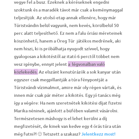
vegye fel a busz. Ezeknek a kéréseknek engedni
szoktunk és a maradék távot már csak a keménymaggal
teljesítjük. Az utolsó etap annak ellenére, hogy már
Túristvándin belül vagyunk, nem kevés, körülbelül 50
perc alatt teljesíthető. Ez nem a falu óriási méreteinek
köszönhető, hanem a Öreg Túr játékos medrének, aki
nem hiszi, ki is próbálhatja nyugodt szívvel, hogy
gyalogosan a kikötéstől az itató 6 perctől többet nem
vesz igénybe, ennyit jelent
a légvonalban való
közleked
és.
Az elszánt kenutúrázók a sok kanyar után
egyszer csak megpillantják a túra fénypontját a
Túristvándi vízimalmot, amire már oly régen vártak, és
innen már csak pár méter a kikötés. Egy jó tanács még
így a végére: Ha nem szeretnétek kikötési díjat fizetni
Marika néninek, ajánlott a büfében valamit vásárolni.
Természetesen máshogy is el lehet kerülni a díj
megfizetését, de kinek van kedve egy 4 órás túra után
még futni?! 🙂 Tetszett a szakasz?
Jelentkezz most!