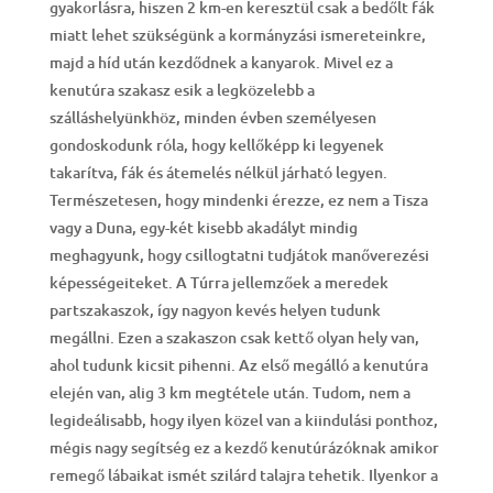
gyakorlásra, hiszen 2 km-en keresztül csak a bedőlt fák
miatt lehet szükségünk a kormányzási ismereteinkre,
majd a híd után kezdődnek a kanyarok. Mivel ez a
kenutúra szakasz esik a legközelebb a
szálláshelyünkhöz, minden évben személyesen
gondoskodunk róla, hogy kellőképp ki legyenek
takarítva, fák és átemelés nélkül járható legyen.
Természetesen, hogy mindenki érezze, ez nem a Tisza
vagy a Duna, egy-két kisebb akadályt mindig
meghagyunk, hogy csillogtatni tudjátok manőverezési
képességeiteket. A Túrra jellemzőek a meredek
partszakaszok, így nagyon kevés helyen tudunk
megállni. Ezen a szakaszon csak kettő olyan hely van,
ahol tudunk kicsit pihenni. Az első megálló a kenutúra
elején van, alig 3 km megtétele után. Tudom, nem a
legideálisabb, hogy ilyen közel van a kiindulási ponthoz,
mégis nagy segítség ez a kezdő kenutúrázóknak amikor
remegő lábaikat ismét szilárd talajra tehetik. Ilyenkor a