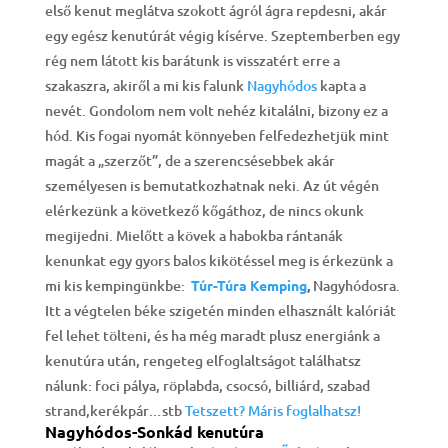
első kenut meglátva szokott ágról ágra repdesni, akár
egy egész kenutúrát végig kísérve. Szeptemberben egy
rég nem látott kis barátunk is visszatért erre a
szakaszra, akiről a mi kis falunk
Nagyhódos
kapta a
nevét. Gondolom nem volt nehéz kitalálni, bizony ez a
hód. Kis fogai nyomát könnyeben felfedezhetjük mint
magát a „szerzőt”, de a szerencsésebbek akár
személyesen is bemutatkozhatnak neki. Az út végén
elérkezünk a következő kőgáthoz, de nincs okunk
megijedni. Mielőtt a kövek a habokba rántanák
kenunkat egy gyors balos kikötéssel meg is érkezünk a
mi kis kempingünkbe:
Túr-Túra Kemping
,
Nagyhódosra.
Itt a végtelen béke szigetén minden elhasznált kalóriát
fel lehet tölteni, és ha még maradt plusz energiánk a
kenutúra után, rengeteg elfoglaltságot találhatsz
nálunk: foci pálya, röplabda, csocsó, billiárd, szabad
strand,kerékpár…stb
Tetszett? Máris foglalhatsz!
Nagyhódos-Sonkád kenutúra