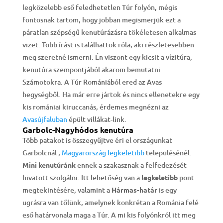
legközelebb eső feledhetetlen Túr folyón, mégis
fontosnak tartom, hogy jobban megismerjük ezt a
páratlan szépségű kenutúrázásra tökéletesen alkalmas
vizet. Több írást is találhattok róla, aki részletesebben
meg szeretné ismerni. Én viszont egy kicsit a vízitúra,
kenutúra szempontjából akarom bemutatni
Számotokra. A Túr Romániából ered az Avas
hegységből. Ha már erre jártok és nincs ellenetekre egy
kis romániai kiruccanás, érdemes megnézni az
Avasújfaluban
épült villákat-link.
Garbolc-Nagyhódos kenutúra
Több patakot is összegyűjtve éri el országunkat
Garbolcnál ,
Magyarország legkeletibb
településénél.
Mini kenutúránk
ennek a szakasznak a felfedezését
hivatott szolgálni. Itt lehetőség van a
legkeletibb
pont
megtekintésére, valamint a
Hármas-határ
is egy
ugrásra van tőlünk, amelynek konkrétan a Románia felé
eső határvonala maga a Túr. A mi kis folyónkról itt meg