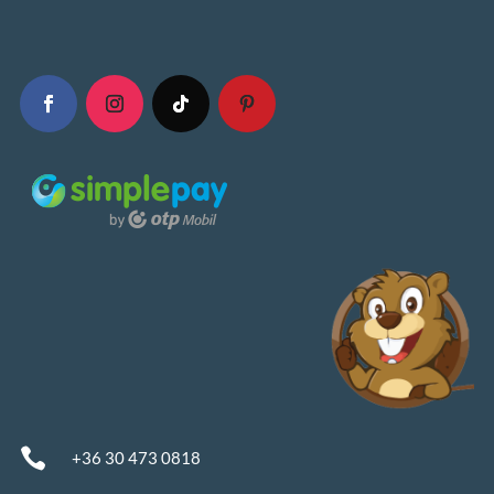

+36 30 473 0818