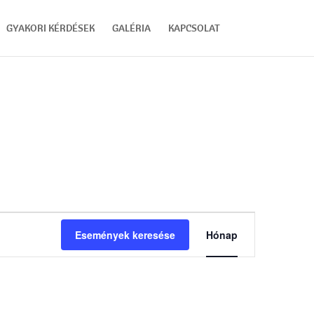
GYAKORI KÉRDÉSEK
GALÉRIA
KAPCSOLAT
Esemény
nézet
Események keresése
Hónap
navigáció