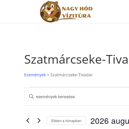
Szatmárcseke-Tiva
Események
Szatmárcseke-Tivadar
Események
Események
Írja
keresése
be
és
a
nézet
keresőszót.
2026 augu
választás
Keresse
Ebben a hónapban
meg