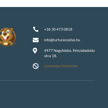

+36 30 473 0818

info@turturaszallas.hu

4977 Nagyhódos, Felszabadulás
utca 18.

Lemondási feltételek