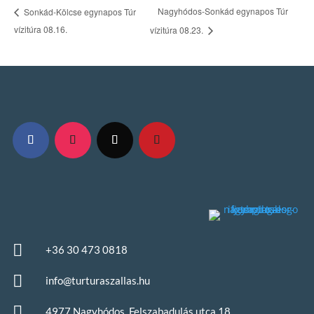
Nagyhódos-Sonkád egynapos Túr
Sonkád-Kölcse egynapos Túr
vízitúra 08.16.
vízitúra 08.23.

+36 30 473 0818

info@turturaszallas.hu

4977 Nagyhódos, Felszabadulás utca 18.