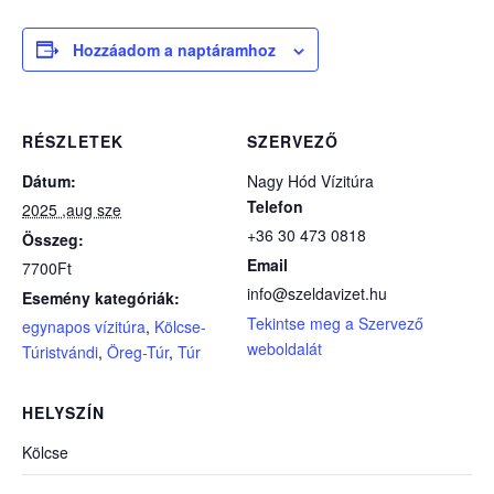
Hozzáadom a naptáramhoz
RÉSZLETEK
SZERVEZŐ
Dátum:
Nagy Hód Vízitúra
Telefon
2025 ,aug sze
+36 30 473 0818
Összeg:
Email
7700Ft
info@szeldavizet.hu
Esemény kategóriák:
Tekintse meg a Szervező
egynapos vízitúra
,
Kölcse-
weboldalát
Túristvándi
,
Öreg-Túr
,
Túr
HELYSZÍN
Kölcse