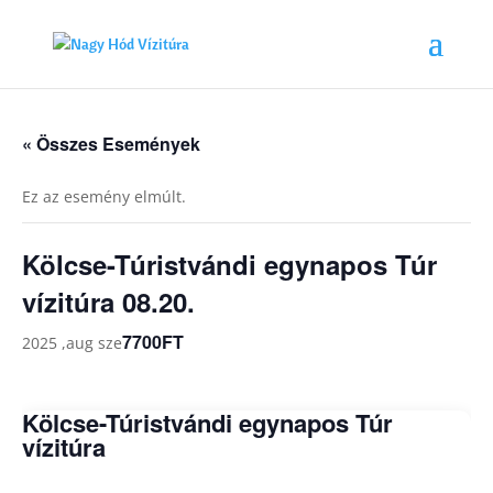
« Összes Események
Ez az esemény elmúlt.
Kölcse-Túristvándi egynapos Túr
vízitúra 08.20.
7700FT
2025 ,aug sze
Kölcse-Túristvándi egynapos Túr
vízitúra