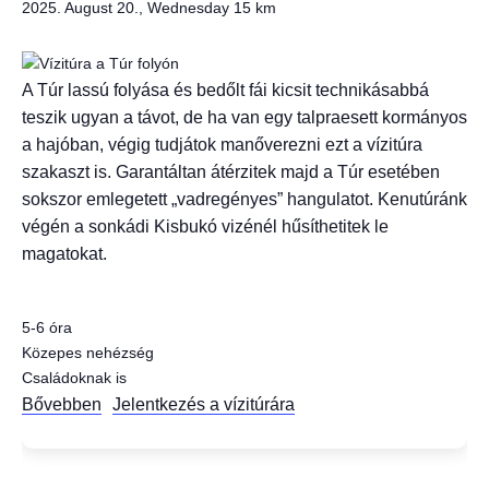
2025. August 20., Wednesday
15 km
A Túr lassú folyása és bedőlt fái kicsit technikásabbá
teszik ugyan a távot, de ha van egy talpraesett kormányos
a hajóban, végig tudjátok manőverezni ezt a vízitúra
szakaszt is. Garantáltan átérzitek majd a Túr esetében
sokszor emlegetett „vadregényes” hangulatot. Kenutúránk
végén a sonkádi Kisbukó vizénél hűsíthetitek le
magatokat.
5-6 óra
Közepes nehézség
Családoknak is
Bővebben
Jelentkezés a vízitúrára