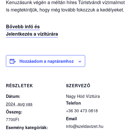
Kenuzásunk végén a méltán híres Túristvándi vízimalmot
is megtekintjük, hogy még tovább fokozzuk a kedélyeket.
Bővebb infó és
Jelentkezés a vízitúrára
Hozzáadom a naptáramhoz
RÉSZLETEK
SZERVEZŐ
Dátum:
Nagy Hód Vízitúra
Telefon
2024 ,aug vas
+36 30 473 0818
Összeg:
Email
7700Ft
info@szeldavizet.hu
Esemény kategóriák: