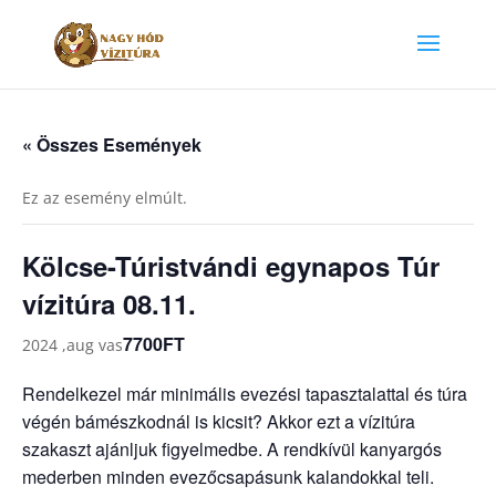
« Összes Események
Ez az esemény elmúlt.
Kölcse-Túristvándi egynapos Túr
vízitúra 08.11.
7700FT
2024 ,aug vas
Rendelkezel már minimális evezési tapasztalattal és túra
végén bámészkodnál is kicsit? Akkor ezt a vízitúra
szakaszt ajánljuk figyelmedbe. A rendkívül kanyargós
mederben minden evezőcsapásunk kalandokkal teli.