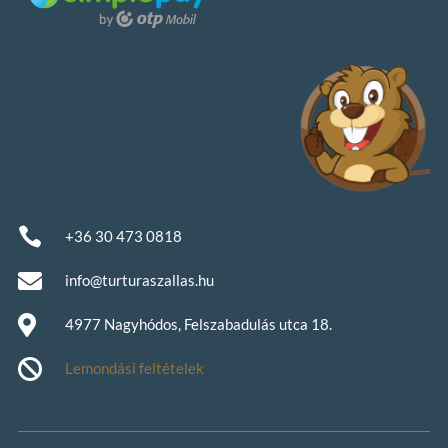

+36 30 473 0818

info@turturaszallas.hu

4977 Nagyhódos, Felszabadulás utca 18.

Lemondási feltételek