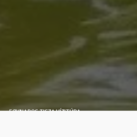
EGYNAPOS TISZA VÍZITÚRA
– EGY NAP IS LEHET FELEDHETETLEN
ÉLMÉNY!