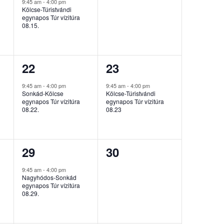
esemény,
esemény,
9:45 am
-
4:00 pm
Kölcse-Túristvándi
egynapos Túr vízitúra
08.15.
1
1
22
23
esemény,
esemény,
9:45 am
-
4:00 pm
9:45 am
-
4:00 pm
Sonkád-Kölcse
Kölcse-Túristvándi
egynapos Túr vízitúra
egynapos Túr vízitúra
08.22.
08.23
1
0
29
30
esemény,
esemény,
9:45 am
-
4:00 pm
Nagyhódos-Sonkád
egynapos Túr vízitúra
08.29.