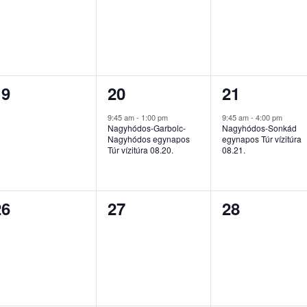
esemény,
esemény,
esemény,
0
1
1
19
20
21
esemény,
esemény,
esemény,
9:45 am
-
1:00 pm
9:45 am
-
4:00 pm
Nagyhódos-Garbolc-
Nagyhódos-Sonkád
Nagyhódos egynapos
egynapos Túr vízitúra
Túr vízitúra 08.20.
08.21.
0
0
0
26
27
28
esemény,
esemény,
esemény,