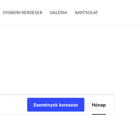
GYAKORI KÉRDÉSEK
GALÉRIA
KAPCSOLAT
Esemény
nézet
Események keresése
Hónap
navigáció