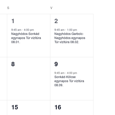
S
SZOMBAT
V
VASÁRNAP
1
1
1
2
esemény,
esemény,
9:45 am
-
4:00 pm
9:45 am
-
1:00 pm
Nagyhódos-Sonkád
Nagyhódos-Garbolc-
egynapos Túr vízitúra
Nagyhódos egynapos
08.01.
Túr vízitúra 08.02.
0
1
8
9
esemény,
esemény,
9:45 am
-
4:00 pm
Sonkád-Kölcse
egynapos Túr vízitúra
08.09.
1
0
15
16