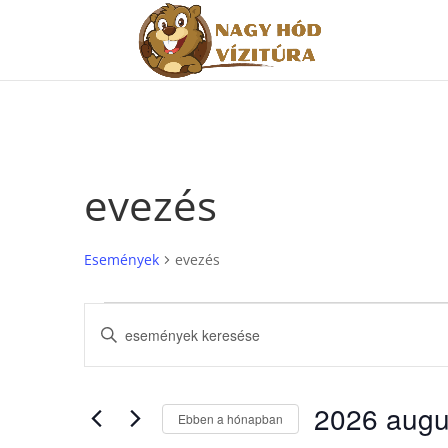
evezés
Események
evezés
Események
Események
Írja
keresése
be
és
a
nézet
keresőszót.
2026 augu
választás
Keresse
Ebben a hónapban
meg