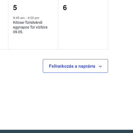
1
0
5
6
esemény,
esemény,
9:45 am
-
4:00 pm
Kölcse-Túristvándi
egynapos Túr vízitúra
09.05.
Feliratkozás a naptárra