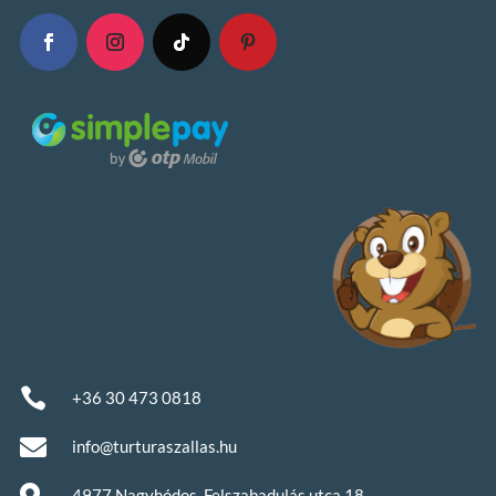

+36 30 473 0818

info@turturaszallas.hu
4977 Nagyhódos, Felszabadulás utca 18.