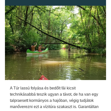
A Túr lassú folyása és bedőlt fái kicsit
technikásabbá teszik ugyan a távot, de ha van egy
talpraesett kormányos a hajóban, végig tudjátok
manőverezni ezt a vízitúra szakaszt is. Garantáltan