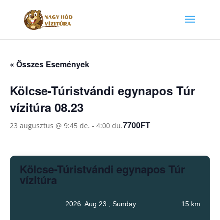
« Összes Események
Kölcse-Túristvándi egynapos Túr
vízitúra 08.23
7700FT
23 augusztus @ 9:45 de.
-
4:00 du.
Kölcse-Túristvándi egynapos Túr
vízitúra
2026. Aug 23., Sunday
15 km