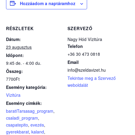
Hozzáadom a naptáramhoz
RÉSZLETEK
SZERVEZŐ
Dátum:
Nagy Hód Vízitúra
Telefon
23 augusztus
+36 30 473 0818
Időpont:
Email
9:45 de. - 4:00 du.
info@szeldavizet.hu
Összeg:
Tekintse meg a Szervező
7700Ft
weboldalát
Esemény kategória:
Vízitúra
Esemény címkék:
baratiTarsasag_program
,
csaladi_program
,
csapatepito
,
evezés
,
gyerekbarat
,
kaland
,