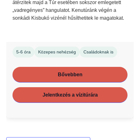
átérzitek majd a Túr esetében sokszor emlegetett
„vadregényes” hangulatot. Kenutúránk végén a
sonkádi Kisbukó vizénél hűsíthetitek le magatokat.
5-6 óra
Közepes nehézség
Családoknak is
Bővebben
Jelentkezés a vízitúrára