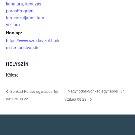
kenutúra
,
kenuzás
,
parosProgram
,
termeszetjaras
,
tura
,
vízitúra
Honlap:
https://www.szeldavizet.hu/k
olcse-turistvandi/
HELYSZÍN
Kölcse
Nagyhódos-Sonkád egynapos Túr
Sonkád-Kölcse egynapos Túr
vízitúra 08.22.
vízitúra 08.29.