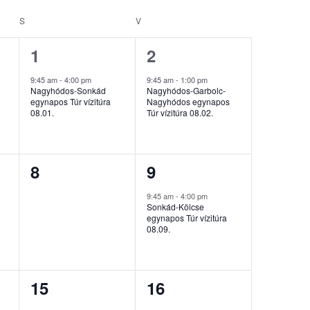
S
SZOMBAT
V
VASÁRNAP
1
1
1
2
esemény,
esemény,
9:45 am
-
4:00 pm
9:45 am
-
1:00 pm
Nagyhódos-Sonkád
Nagyhódos-Garbolc-
egynapos Túr vízitúra
Nagyhódos egynapos
08.01.
Túr vízitúra 08.02.
0
1
8
9
esemény,
esemény,
9:45 am
-
4:00 pm
Sonkád-Kölcse
egynapos Túr vízitúra
08.09.
1
0
15
16