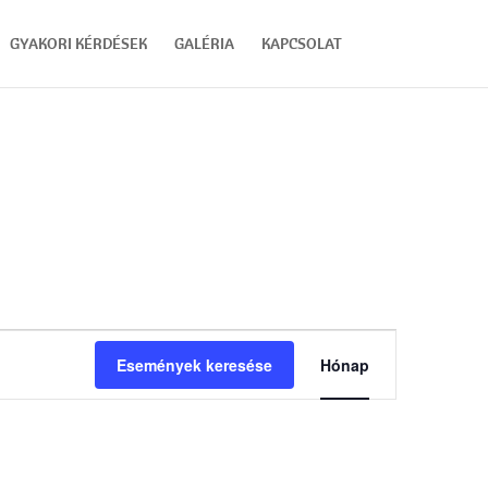
GYAKORI KÉRDÉSEK
GALÉRIA
KAPCSOLAT
Esemény
nézet
Események keresése
Hónap
navigáció