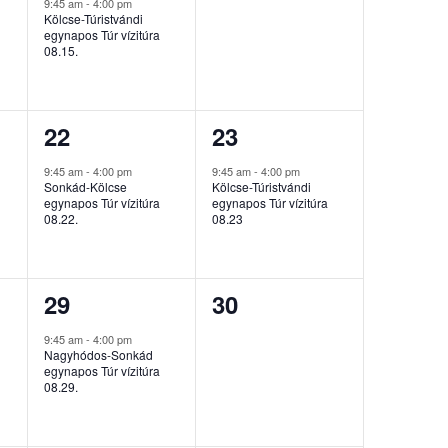
esemény,
esemény,
9:45 am
-
4:00 pm
Kölcse-Túristvándi
egynapos Túr vízitúra
08.15.
1
1
22
23
esemény,
esemény,
9:45 am
-
4:00 pm
9:45 am
-
4:00 pm
Sonkád-Kölcse
Kölcse-Túristvándi
egynapos Túr vízitúra
egynapos Túr vízitúra
08.22.
08.23
1
0
29
30
esemény,
esemény,
9:45 am
-
4:00 pm
Nagyhódos-Sonkád
egynapos Túr vízitúra
08.29.