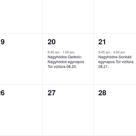
esemény,
esemény,
esemény,
0
1
1
19
20
21
esemény,
esemény,
esemény,
9:45 am
-
1:00 pm
9:45 am
-
4:00 pm
Nagyhódos-Garbolc-
Nagyhódos-Sonkád
Nagyhódos egynapos
egynapos Túr vízitúra
Túr vízitúra 08.20.
08.21.
0
0
0
26
27
28
esemény,
esemény,
esemény,