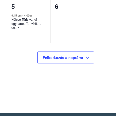
1
0
5
6
esemény,
esemény,
9:45 am
-
4:00 pm
Kölcse-Túristvándi
egynapos Túr vízitúra
09.05.
Feliratkozás a naptárra