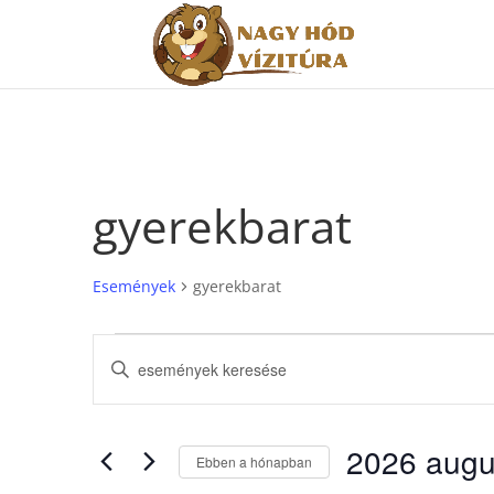
gyerekbarat
Események
gyerekbarat
Események
Események
Írja
keresése
be
és
a
nézet
keresőszót.
2026 augu
választás
Keresse
Ebben a hónapban
meg