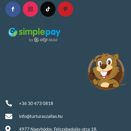

+36 30 473 0818

info@turturaszallas.hu

4977 Nagyhódos, Felszabadulás utca 18.