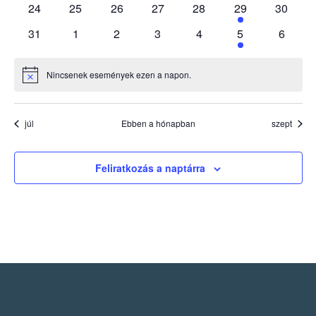
0
0
0
0
0
1
0
24
25
26
27
28
29
30
események
események
események
események
események
esemény
esemén
0
0
0
0
0
1
0
31
1
2
3
4
5
6
események
események
események
események
események
esemény
esemé
Nincsenek események ezen a napon.
Notice
júl
Ebben a hónapban
szept
Feliratkozás a naptárra