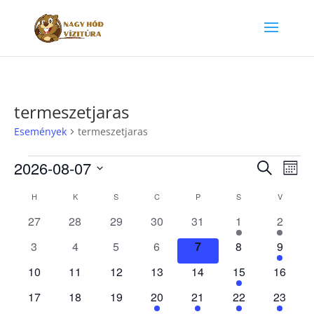
termeszetjaras
Események
termeszetjaras
Események
Esemé
Es
2026-08-07
Keresett
Hóna
néz
keresé
kifejezés
Dátum
nav
Események
és
H
HÉTFŐ
K
KEDD
S
SZERDA
C
CSÜTÖRTÖK
P
PÉNTEK
S
SZOMBAT
V
VASÁRN
kiválasztása.
naptár
nézet
0
0
0
0
0
1
1
27
28
29
30
31
1
2
választ
események
események
események
események
események
esemény
esemé
0
0
0
0
0
0
1
3
4
5
6
7
8
9
események
események
események
események
események
események
esemé
0
0
0
0
0
1
0
10
11
12
13
14
15
16
események
események
események
események
események
esemény
esemén
0
0
0
1
1
1
1
17
18
19
20
21
22
23
események
események
események
esemény
esemény
esemény
esemén