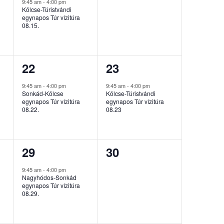
esemény,
esemény,
9:45 am
-
4:00 pm
Kölcse-Túristvándi
egynapos Túr vízitúra
08.15.
1
1
22
23
esemény,
esemény,
9:45 am
-
4:00 pm
9:45 am
-
4:00 pm
Sonkád-Kölcse
Kölcse-Túristvándi
egynapos Túr vízitúra
egynapos Túr vízitúra
08.22.
08.23
1
0
29
30
esemény,
esemény,
9:45 am
-
4:00 pm
Nagyhódos-Sonkád
egynapos Túr vízitúra
08.29.