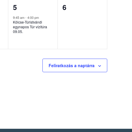
1
0
5
6
esemény,
esemény,
9:45 am
-
4:00 pm
Kölcse-Túristvándi
egynapos Túr vízitúra
09.05.
Feliratkozás a naptárra