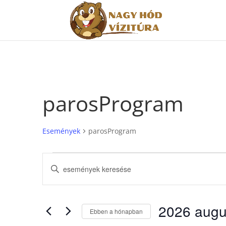
parosProgram
Események
parosProgram
Események
Események
Írja
keresése
be
és
a
nézet
keresőszót.
2026 augu
választás
Keresse
Ebben a hónapban
meg