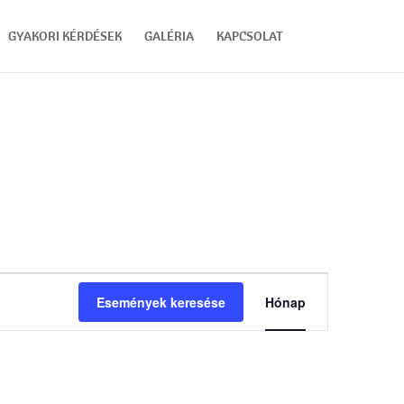
GYAKORI KÉRDÉSEK
GALÉRIA
KAPCSOLAT
Esemény
nézet
Események keresése
Hónap
navigáció