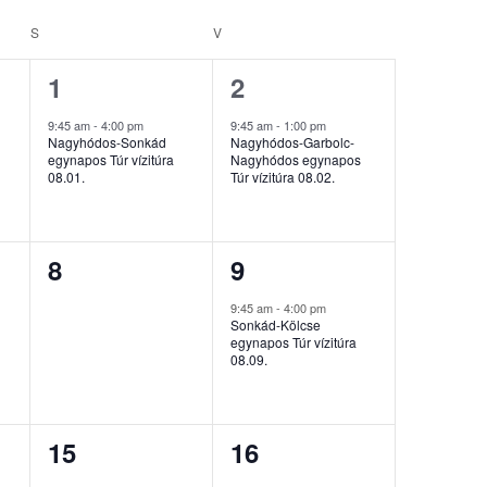
S
SZOMBAT
V
VASÁRNAP
1
1
1
2
esemény,
esemény,
9:45 am
-
4:00 pm
9:45 am
-
1:00 pm
Nagyhódos-Sonkád
Nagyhódos-Garbolc-
egynapos Túr vízitúra
Nagyhódos egynapos
08.01.
Túr vízitúra 08.02.
0
1
8
9
esemény,
esemény,
9:45 am
-
4:00 pm
Sonkád-Kölcse
egynapos Túr vízitúra
08.09.
1
0
15
16