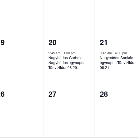
esemény,
esemény,
esemény,
0
1
1
19
20
21
esemény,
esemény,
esemény,
9:45 am
-
1:00 pm
9:45 am
-
4:00 pm
Nagyhódos-Garbolc-
Nagyhódos-Sonkád
Nagyhódos egynapos
egynapos Túr vízitúra
Túr vízitúra 08.20.
08.21.
0
0
0
26
27
28
esemény,
esemény,
esemény,