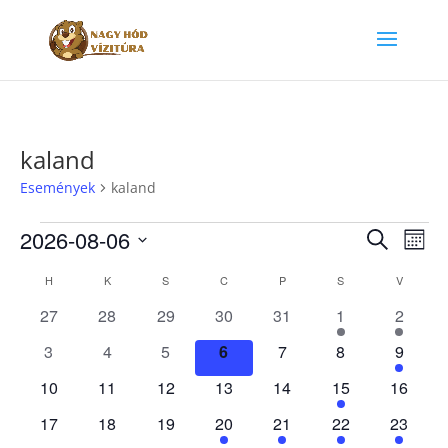
kaland
Események
kaland
Események
Esemé
Es
2026-08-06
Keresett
Hóna
néz
keresé
kifejezés
Dátum
nav
Események
és
H
HÉTFŐ
K
KEDD
S
SZERDA
C
CSÜTÖRTÖK
P
PÉNTEK
S
SZOMBAT
V
VASÁRN
kiválasztása.
naptár
nézet
0
0
0
0
0
1
1
27
28
29
30
31
1
2
választ
események
események
események
események
események
esemény
esemé
0
0
0
0
0
0
1
3
4
5
6
7
8
9
események
események
események
események
események
események
esemé
0
0
0
0
0
1
0
10
11
12
13
14
15
16
események
események
események
események
események
esemény
esemén
0
0
0
1
1
1
1
17
18
19
20
21
22
23
események
események
események
esemény
esemény
esemény
esemén