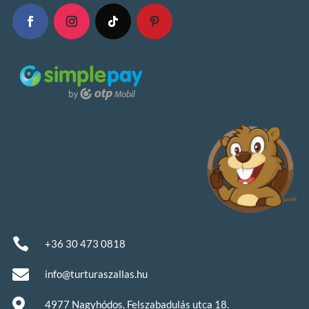

+36 30 473 0818

info@turturaszallas.hu

4977 Nagyhódos, Felszabadulás utca 18.