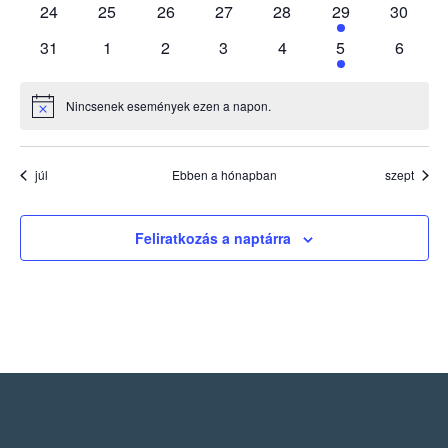
0
0
0
0
0
1
0
24
25
26
27
28
29
30
események
események
események
események
események
esemény
esemén
0
0
0
0
0
1
0
31
1
2
3
4
5
6
események
események
események
események
események
esemény
esemé
Nincsenek események ezen a napon.
Notice
júl
Ebben a hónapban
szept
Feliratkozás a naptárra