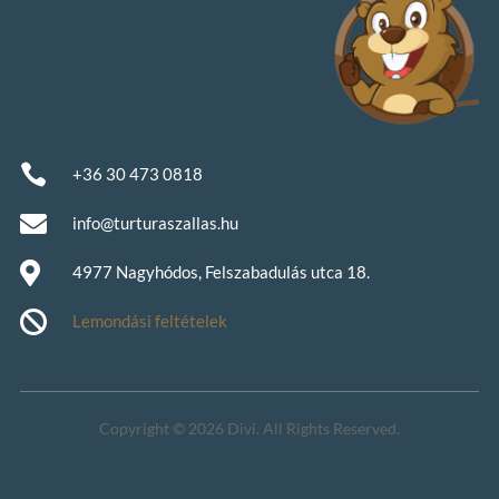

+36 30 473 0818

info@turturaszallas.hu

4977 Nagyhódos, Felszabadulás utca 18.

Lemondási feltételek
Copyright © 2026 Divi. All Rights Reserved.