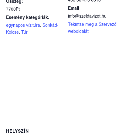
Összeg:
Email
7700Ft
info@szeldavizet.hu
Esemény kategóriák:
Tekintse meg a Szervező
egynapos vízitúra
,
Sonkád-
weboldalát
Kölcse
,
Túr
HELYSZÍN