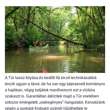
A Túr lassú folyása és bedőlt fái kicsit technikásabbá
teszik ugyan a távot, de ha van egy talpraesett kormányos
a hajóban, végig tudjátok manőverezni ezt a vízitúra
szakaszt is. Garantáltan átérzitek majd a Túr esetében
sokszor emlegetett „vadregényes” hangulatot. Kenutúránk
végén a sonkádi Kisbukó vizénél hűsíthetitek le