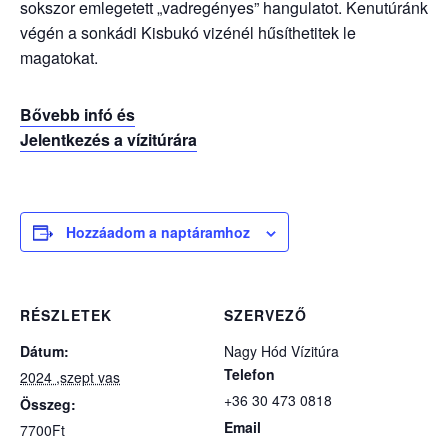
sokszor emlegetett „vadregényes” hangulatot. Kenutúránk
végén a sonkádi Kisbukó vizénél hűsíthetitek le
magatokat.
Bővebb infó és
Jelentkezés a vízitúrára
Hozzáadom a naptáramhoz
RÉSZLETEK
SZERVEZŐ
Dátum:
Nagy Hód Vízitúra
Telefon
2024 ,szept vas
+36 30 473 0818
Összeg:
Email
7700Ft