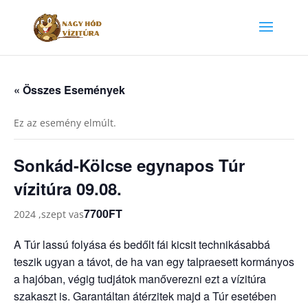
« Összes Események
Ez az esemény elmúlt.
Sonkád-Kölcse egynapos Túr
vízitúra 09.08.
7700FT
2024 ,szept vas
A Túr lassú folyása és bedőlt fái kicsit technikásabbá
teszik ugyan a távot, de ha van egy talpraesett kormányos
a hajóban, végig tudjátok manőverezni ezt a vízitúra
szakaszt is. Garantáltan átérzitek majd a Túr esetében