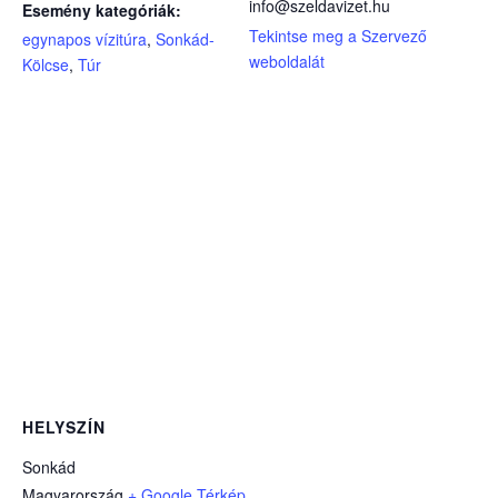
info@szeldavizet.hu
Esemény kategóriák:
Tekintse meg a Szervező
egynapos vízitúra
,
Sonkád-
weboldalát
Kölcse
,
Túr
HELYSZÍN
Sonkád
Magyarország
+ Google Térkép