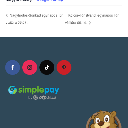
Kölcse-Túristvándi egynapos Túr
Nagyhódos-Sonkád egynapos Túr
vízitúra 09.07.
vízitúra 09.14.