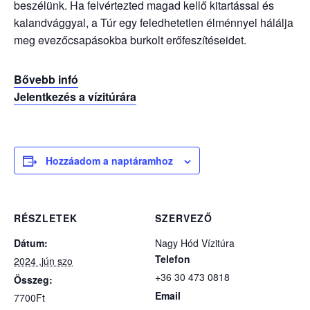
beszélünk. Ha felvértezted magad kellő kitartással és
kalandvággyal, a Túr egy feledhetetlen élménnyel hálálja
meg evezőcsapásokba burkolt erőfeszítéseidet.
Bővebb infó
Jelentkezés a vízitúrára
Hozzáadom a naptáramhoz
RÉSZLETEK
SZERVEZŐ
Dátum:
Nagy Hód Vízitúra
Telefon
2024 ,jún szo
+36 30 473 0818
Összeg:
Email
7700Ft