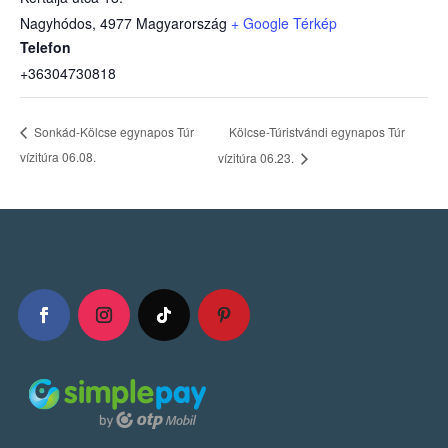
Nagyhódos
,
4977
Magyarország
+ Google Térkép
Telefon
+36304730818
Kölcse-Túristvándi egynapos Túr
Sonkád-Kölcse egynapos Túr
vízitúra 06.08.
vízitúra 06.23.