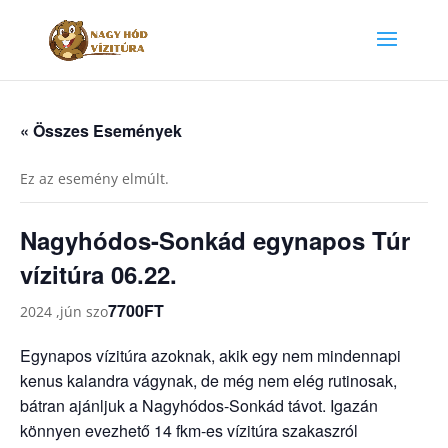
« Összes Események
Ez az esemény elmúlt.
Nagyhódos-Sonkád egynapos Túr
vízitúra 06.22.
7700FT
2024 ,jún szo
Egynapos vízitúra azoknak, akik egy nem mindennapi
kenus kalandra vágynak, de még nem elég rutinosak,
bátran ajánljuk a Nagyhódos-Sonkád távot. Igazán
könnyen evezhető 14 fkm-es vízitúra szakaszról