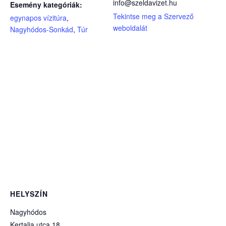
info@szeldavizet.hu
Esemény kategóriák:
Tekintse meg a Szervező
egynapos vízitúra
,
weboldalát
Nagyhódos-Sonkád
,
Túr
HELYSZÍN
Nagyhódos
Kertalja utca 18.