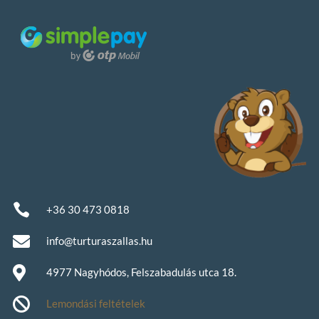

+36 30 473 0818

info@turturaszallas.hu

4977 Nagyhódos, Felszabadulás utca 18.

Lemondási feltételek