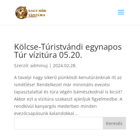
Kölcse-Túristvándi egynapos
Túr vízitúra 05.20.
Szerző:
adminuj
|
2024.02.28.
A tavalyi nagy sikerű pünkösdi kenutúránknak itt az
ismétlése! Rendelkezel már minimális evezési
tapasztalattal és túra végén bámészkodnál is kicsit?
Akkor ezt a vízitúra szakaszt ajánljuk figyelmedbe. A
rendkívül kanyargós mederben minden
evezőcsapásunk kalandokkal...
Keresés