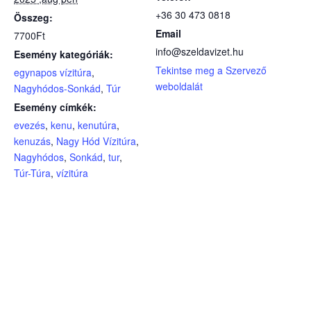
+36 30 473 0818
Összeg:
Email
7700Ft
info@szeldavizet.hu
Esemény kategóriák:
Tekintse meg a Szervező
egynapos vízitúra
,
weboldalát
Nagyhódos-Sonkád
,
Túr
Esemény címkék:
evezés
,
kenu
,
kenutúra
,
kenuzás
,
Nagy Hód Vízitúra
,
Nagyhódos
,
Sonkád
,
tur
,
Túr-Túra
,
vízitúra