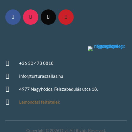

+36 30 473 0818

info@turturaszallas.hu

4977 Nagyhódos, Felszabadulás utca 18.

Lemondási feltételek
Copyright © 2026 Divi. All Rights Reserved.