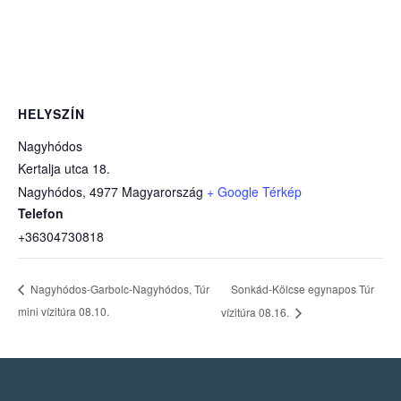
HELYSZÍN
Nagyhódos
Kertalja utca 18.
Nagyhódos
,
4977
Magyarország
+ Google Térkép
Telefon
+36304730818
Sonkád-Kölcse egynapos Túr
Nagyhódos-Garbolc-Nagyhódos, Túr
mini vízitúra 08.10.
vízitúra 08.16.