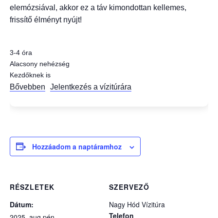
elemózsiával, akkor ez a táv kimondottan kellemes,
frissítő élményt nyújt!
3-4 óra
Alacsony nehézség
Kezdőknek is
Bővebben
Jelentkezés a vízitúrára
Hozzáadom a naptáramhoz
RÉSZLETEK
SZERVEZŐ
Dátum:
Nagy Hód Vízitúra
Telefon
2025 ,aug pén