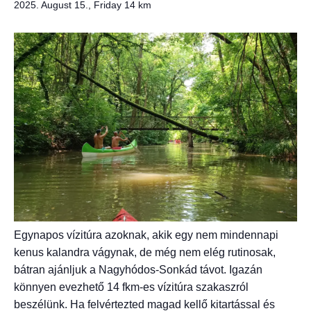
2025. August 15., Friday
14 km
Egynapos vízitúra azoknak, akik egy nem mindennapi
kenus kalandra vágynak, de még nem elég rutinosak,
bátran ajánljuk a Nagyhódos-Sonkád távot. Igazán
könnyen evezhető 14 fkm-es vízitúra szakaszról
beszélünk. Ha felvértezted magad kellő kitartással és