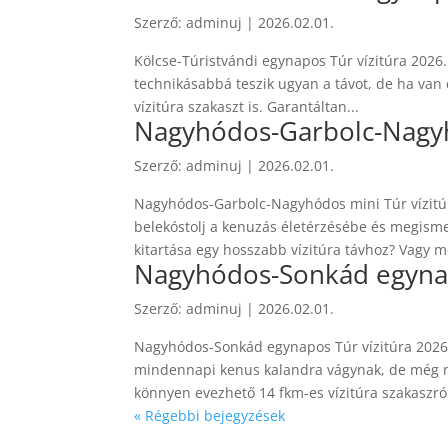
Szerző:
adminuj
|
2026.02.01.
Kölcse-Túristvándi egynapos Túr vízitúra 2026. 
technikásabbá teszik ugyan a távot, de ha van
vízitúra szakaszt is. Garantáltan...
Nagyhódos-Garbolc-Nagyh
Szerző:
adminuj
|
2026.02.01.
Nagyhódos-Garbolc-Nagyhódos mini Túr vízitúr
belekóstolj a kenuzás életérzésébe és megisme
kitartása egy hosszabb vízitúra távhoz? Vagy m
Nagyhódos-Sonkád egynapo
Szerző:
adminuj
|
2026.02.01.
Nagyhódos-Sonkád egynapos Túr vízitúra 2026.
mindennapi kenus kalandra vágynak, de még ne
könnyen evezhető 14 fkm-es vízitúra szakaszról
« Régebbi bejegyzések