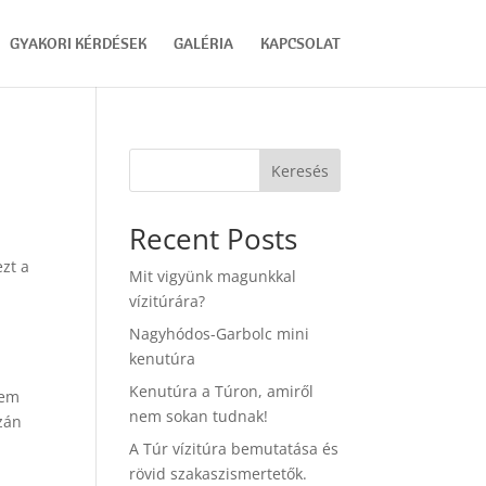
GYAKORI KÉRDÉSEK
GALÉRIA
KAPCSOLAT
Keresés
Recent Posts
zt a
Mit vigyünk magunkkal
vízitúrára?
Nagyhódos-Garbolc mini
kenutúra
Kenutúra a Túron, amiről
nem
nem sokan tudnak!
zán
A Túr vízitúra bemutatása és
rövid szakaszismertetők.