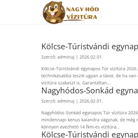
Kölcse-Túristvándi egynap
Szerző:
adminuj
|
2026.02.01.
Kölcse-Túristvándi egynapos Túr vízitúra 2026. 
technikásabbá teszik ugyan a távot, de ha van
vízitúra szakaszt is. Garantáltan...
Nagyhódos-Sonkád egynapo
Szerző:
adminuj
|
2026.02.01.
Nagyhódos-Sonkád egynapos Túr vízitúra 2026.
mindennapi kenus kalandra vágynak, de még ne
könnyen evezhető 14 fkm-es vízitúra...
Kölcse-Túristvándi egynap