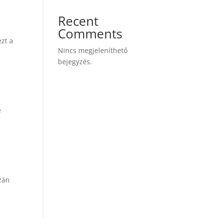
Recent
Comments
zt a
Nincs megjeleníthető
bejegyzés.
e
zán