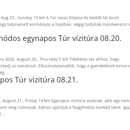
Aug 23., Sunday 15 km A Túr lassú folyása és bedőlt fái kicsit
 egy talpraesett kormányos a hajóban, végig tudjátok manőverezni e
ódos egynapos Túr vízitúra 08.20.
a 2026. August 20., Thursday 5 km Tökéletes táv ahhoz, hogy
rkedj az evezéssel. Elbizonytalanodtál, hogy a gyerekeknek lenne-
ég...
s Túr vízitúra 08.21.
 August 21., Friday 14 km Egynapos vízitúra azoknak, akik egy nem
m elég rutinosak, bátran ajánljuk a Nagyhódos-Sonkád távot. Iga
...