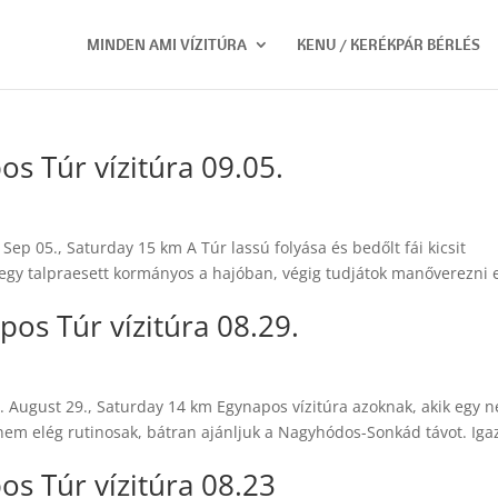
MINDEN AMI VÍZITÚRA
KENU / KERÉKPÁR BÉRLÉS
os Túr vízitúra 09.05.
Sep 05., Saturday 15 km A Túr lassú folyása és bedőlt fái kicsit
 egy talpraesett kormányos a hajóban, végig tudjátok manőverezni e
s Túr vízitúra 08.29.
 August 29., Saturday 14 km Egynapos vízitúra azoknak, akik egy 
m elég rutinosak, bátran ajánljuk a Nagyhódos-Sonkád távot. Iga
os Túr vízitúra 08.23