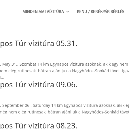
MINDEN AMI VÍZITÚRA
KENU / KERÉKPÁR BÉRLÉS
s Túr vízitúra 05.31.
 May 31., Szombat 14 km Egynapos vízitúra azoknak, akik egy nem
m elég rutinosak, bátran ajánljuk a Nagyhódos-Sonkád távot. Iga
...
s Túr vízitúra 09.06.
 September 06., Saturday 14 km Egynapos vízitúra azoknak, akik e
ég nem elég rutinosak, bátran ajánljuk a Nagyhódos-Sonkád távot
s Túr vízitúra 08.23.