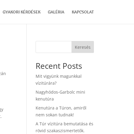
GYAKORI KÉRDÉSEK
GALÉRIA
KAPCSOLAT
Keresés
Recent Posts
zán
Mit vigyünk magunkkal
vízitúrára?
Nagyhódos-Garbolc mini
kenutúra
Kenutúra a Túron, amiről
gy
nem sokan tudnak!
.
A Túr vízitúra bemutatása és
rövid szakaszismertetők.