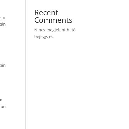
Recent
nem
Comments
zán
Nincs megjeleníthető
bejegyzés.
zán
em
zán