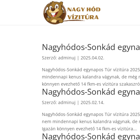
Nagyhódos-Sonkád egynapo
Szerző:
adminuj
|
2025.04.02.
Nagyhódos-Sonkád egynapos Túr vízitúra 2025.
mindennapi kenus kalandra vágynak, de még ne
könnyen evezhető 14 fkm-es vízitúra szakaszról
Nagyhódos-Sonkád egynapo
Szerző:
adminuj
|
2025.02.14.
Nagyhódos-Sonkád egynapos Túr vízitúra 2025.
nem mindennapi kenus kalandra vágynak, de m
Igazán könnyen evezhető 14 fkm-es vízitúra...
Nagyhódos-Sonkád egynapo