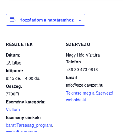
Hozzáadom a naptáramhoz
RÉSZLETEK
SZERVEZŐ
Dátum:
Nagy Hód Vízitúra
Telefon
18 július
+36 30 473 0818
Időpont:
Email
9:45 de. - 4:00 du.
info@szeldavizet.hu
Összeg:
Tekintse meg a Szervező
7700Ft
weboldalát
Esemény kategória:
Vízitúra
Esemény címkék:
baratiTarsasag_program
,
csaladi_program
,