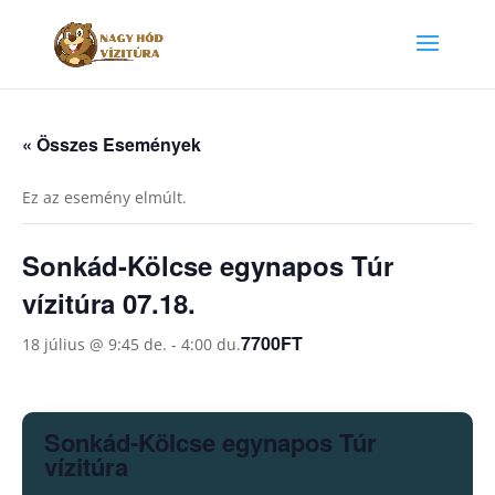
« Összes Események
Ez az esemény elmúlt.
Sonkád-Kölcse egynapos Túr
vízitúra 07.18.
7700FT
18 július @ 9:45 de.
-
4:00 du.
Sonkád-Kölcse egynapos Túr
vízitúra