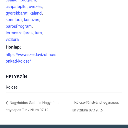
csapatepito
,
evezés
,
gyerekbarat
,
kaland
,
kenutúra
,
kenuzás
,
parosProgram
,
termeszetjaras
,
tura
,
vízitúra
Honlap:
https://www.szeldavizet.hu/s
onkad-kolcse/
HELYSZÍN
Kölcse
Kölcse-Túristvándi egynapos
Nagyhódos-Garbolc-Nagyhódos
egynapos Túr vízitúra 07.12.
Túr vízitúra 07.19.