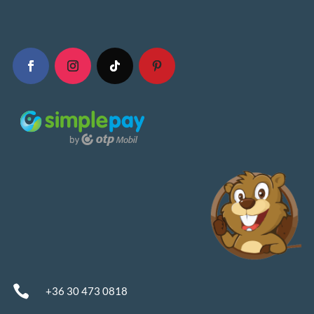

+36 30 473 0818