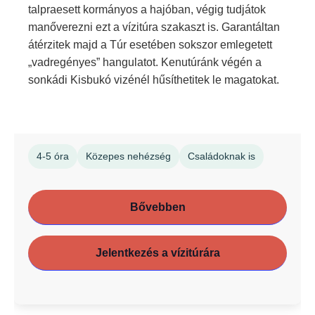
talpraesett kormányos a hajóban, végig tudjátok
manőverezni ezt a vízitúra szakaszt is. Garantáltan
átérzitek majd a Túr esetében sokszor emlegetett
„vadregényes” hangulatot. Kenutúránk végén a
sonkádi Kisbukó vizénél hűsíthetitek le magatokat.
4-5 óra
Közepes nehézség
Családoknak is
Bővebben
Jelentkezés a vízitúrára