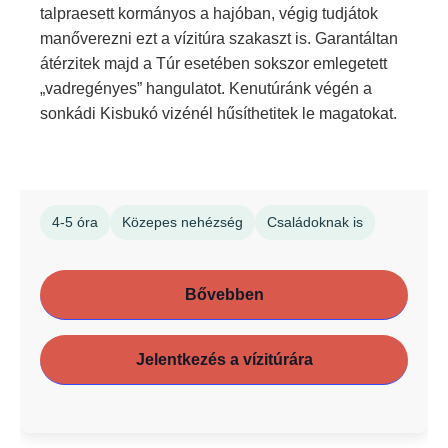
talpraesett kormányos a hajóban, végig tudjátok
manőverezni ezt a vízitúra szakaszt is. Garantáltan
átérzitek majd a Túr esetében sokszor emlegetett
„vadregényes” hangulatot. Kenutúránk végén a
sonkádi Kisbukó vizénél hűsíthetitek le magatokat.
4-5 óra
Közepes nehézség
Családoknak is
Bővebben
Jelentkezés a vízitúrára