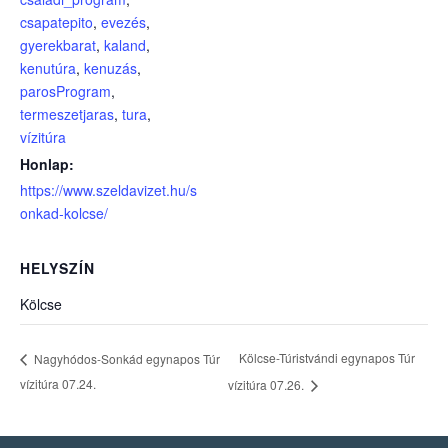
csapatepito
,
evezés
,
gyerekbarat
,
kaland
,
kenutúra
,
kenuzás
,
parosProgram
,
termeszetjaras
,
tura
,
vízitúra
Honlap:
https://www.szeldavizet.hu/s
onkad-kolcse/
HELYSZÍN
Kölcse
Kölcse-Túristvándi egynapos Túr
Nagyhódos-Sonkád egynapos Túr
vízitúra 07.24.
vízitúra 07.26.