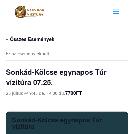
« Összes Események
Ez az esemény elmúlt.
Sonkád-Kölcse egynapos Túr
vízitúra 07.25.
7700FT
25 július @ 9:45 de.
-
4:00 du.
Sonkád-Kölcse egynapos Túr
vízitúra