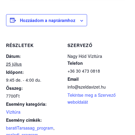
Hozzáadom a naptáramhoz
RÉSZLETEK
SZERVEZŐ
Dátum:
Nagy Hód Vízitúra
Telefon
25 július
+36 30 473 0818
Időpont:
Email
9:45 de. - 4:00 du.
info@szeldavizet.hu
Összeg:
Tekintse meg a Szervező
7700Ft
weboldalát
Esemény kategória:
Vízitúra
Esemény címkék:
baratiTarsasag_program
,
csaladi_program
,