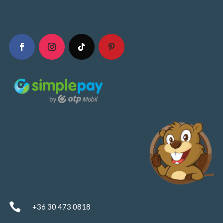

+36 30 473 0818